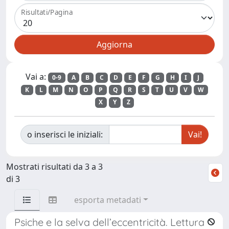
Risultati/Pagina
Vai a:
0-9
A
B
C
D
E
F
G
H
I
J
K
L
M
N
O
P
Q
R
S
T
U
V
W
X
Y
Z
o inserisci le iniziali:
Mostrati risultati da 3 a 3
di 3
esporta metadati
Psiche e la selva dell’eccentricità. Lettura