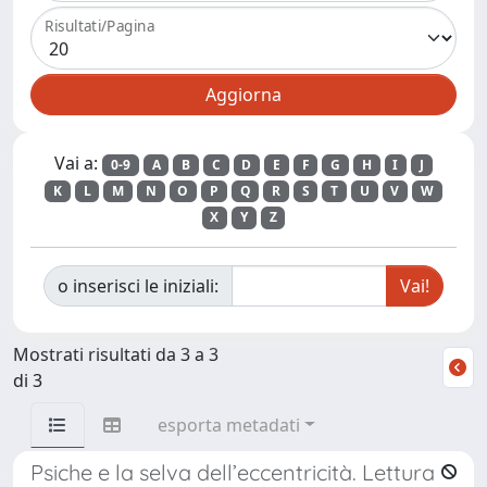
Risultati/Pagina
Vai a:
0-9
A
B
C
D
E
F
G
H
I
J
K
L
M
N
O
P
Q
R
S
T
U
V
W
X
Y
Z
o inserisci le iniziali:
Mostrati risultati da 3 a 3
di 3
esporta metadati
Psiche e la selva dell’eccentricità. Lettura