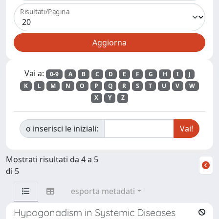
Risultati/Pagina
Vai a:
0-9
A
B
C
D
E
F
G
H
I
J
K
L
M
N
O
P
Q
R
S
T
U
V
W
X
Y
Z
o inserisci le iniziali:
Mostrati risultati da 4 a 5
di 5
esporta metadati
Hypogonadism in Systemic Diseases