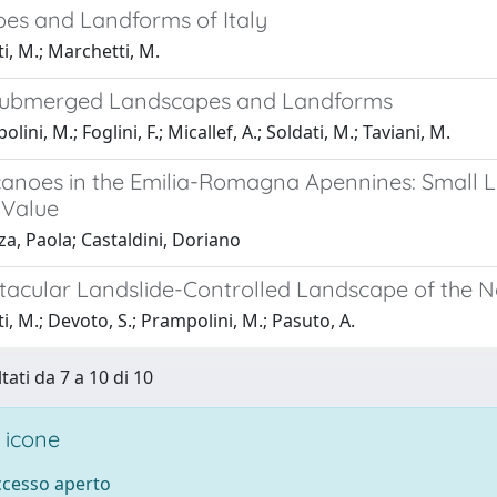
es and Landforms of Italy
i, M.; Marchetti, M.
Submerged Landscapes and Landforms
ini, M.; Foglini, F.; Micallef, A.; Soldati, M.; Taviani, M.
anoes in the Emilia-Romagna Apennines: Small L
c Value
a, Paola; Castaldini, Doriano
tacular Landslide-Controlled Landscape of the N
i, M.; Devoto, S.; Prampolini, M.; Pasuto, A.
tati da 7 a 10 di 10
 icone
accesso aperto