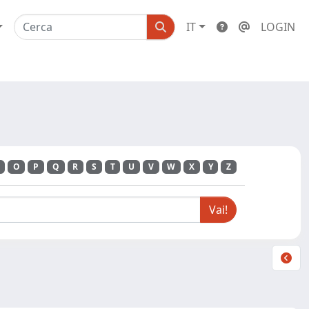
IT
LOGIN
O
P
Q
R
S
T
U
V
W
X
Y
Z