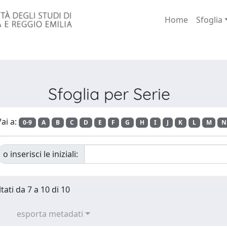
Home
Sfoglia
Sfoglia per Serie
ai a:
0-9
A
B
C
D
E
F
G
H
I
J
K
L
M
N
o inserisci le iniziali:
tati da 7 a 10 di 10
esporta metadati