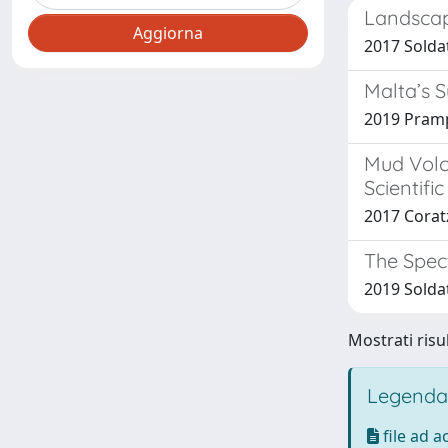
Landscap
2017 Soldat
Malta’s 
2019 Prampol
Mud Volc
Scientifi
2017 Coratz
The Spec
2019 Soldat
Mostrati risul
Legenda
file ad 