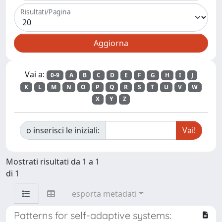
Risultati/Pagina
Vai a:
0-9
A
B
C
D
E
F
G
H
I
J
K
L
M
N
O
P
Q
R
S
T
U
V
W
X
Y
Z
o inserisci le iniziali:
Mostrati risultati da 1 a 1
di 1
esporta metadati
Patterns for self-adaptive systems: