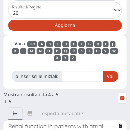
Risultati/Pagina
Vai a:
0-9
A
B
C
D
E
F
G
H
I
J
K
L
M
N
O
P
Q
R
S
T
U
V
W
X
Y
Z
o inserisci le iniziali:
Mostrati risultati da 4 a 5
di 5
esporta metadati
Renal function in patients with atrial