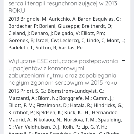
serca i terapii resynchronizuja̧cej w 2013
ROKU
2013 Brignole, M; Auricchio, A; Baron Esquivias, G;
Bordachar, P; Boriani, Giuseppe; Breithardt, O;
Cleland, J; Deharo, J; Delgado, V; Elliott, Pm;
Gorenek, B; Israel, Cw; Leclercq, C; Linde, C; Mont, L;
Padeletti, L; Sutton, R; Vardas, Pe
Wytyczne ESC dotyczące postępowania
u pacjentów z komorowymi
zaburzeniami rytmu oraz zapobiegania
nagłym zgonom sercowym w 2015 roku
2015 Priori, S. G.; Blomstrom-Lundqvist, C.;
Mazzanti, A.; Blom, N.; Borggrefe, M.; Camm, J.;
Elliott, P. M.; Fitzsimons, D.; Hatala, R.; Hindricks, G.;
Kirchhof, P.; Kjeldsen, K.; Kuck, K. -H.; Hernandez-
Madrid, A.; Nikolaou, N.; Norekva, T. M.; Spaulding,
C.; Van Veldhuisen, D. J.; Kolh, P.; Lip, G. Y. H.;
Agewall, S.; Baron-Esquivias, G.; Boriani, G.; Budts,