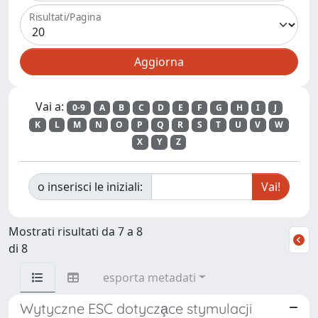
Risultati/Pagina
Vai a:
0-9
A
B
C
D
E
F
G
H
I
J
K
L
M
N
O
P
Q
R
S
T
U
V
W
X
Y
Z
o inserisci le iniziali:
Mostrati risultati da 7 a 8
di 8
esporta metadati
Wytyczne ESC dotycza̧ce stymulacji