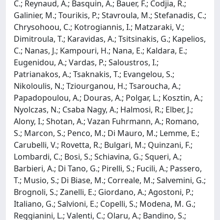
C.; Reynaud, A.; Basquin, A.; Bauer, F.; Codjia, R.;
Galinier, M.; Tourikis, P.; Stavroula, M.; Stefanadis, C.;
Chrysohoou, C.; Kotrogiannis, I.; Matzaraki, V.;
Dimitroula, T.; Karavidas, A.; Tsitsinakis, G.; Kapelios,
C.; Nanas, J.; Kampouri, H.; Nana, E.; Kaldara, E.;
Eugenidou, A.; Vardas, P.; Saloustros, I.;
Patrianakos, A.; Tsaknakis, T.; Evangelou, S.;
Nikoloulis, N.; Tziourganou, H.; Tsaroucha, A.;
Papadopoulou, A.; Douras, A.; Polgar, L.; Kosztin, A.;
Nyolczas, N.; Csaba Nagy, A.; Halmosi, R.; Elber, J.;
Alony, I.; Shotan, A.; Vazan Fuhrmann, A.; Romano,
S.; Marcon, S.; Penco, M.; Di Mauro, M.; Lemme, E.;
Carubelli, V.; Rovetta, R.; Bulgari, M.; Quinzani, F.;
Lombardi, C.; Bosi, S.; Schiavina, G.; Squeri, A.;
Barbieri, A.; Di Tano, G.; Pirelli, S.; Fucili, A.; Passero,
T.; Musio, S.; Di Biase, M.; Correale, M.; Salvemini, G.;
Brognoli, S.; Zanelli, E.; Giordano, A.; Agostoni, P.;
Italiano, G.; Salvioni, E.; Copelli, S.; Modena, M. G.;
Reggianini, L.; Valenti, C.; Olaru, A.; Bandino, S.;