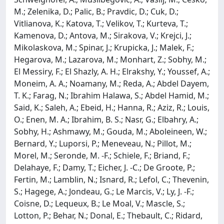
M.; Zelenika, D.; Palic, B.; Pravdic, D.; Cuk, D.;
Vitlianova, K.; Katova, T.; Velikov, T.; Kurteva, T.;
Kamenova, D.; Antova, M.; Sirakova, V.; Krejci, J.;
Mikolaskova, M.; Spinar, J.; Krupicka, J.; Malek, F.;
Hegarova, M.; Lazarova, M.; Monhart, Z.; Sobhy, M.;
El Messiry, F.; El Shazly, A. H.; Elrakshy, Y.; Youssef, A.;
Moneim, A. A.; Noamany, M.; Reda, A.; Abdel Dayem,
T. K.; Farag, N.; Ibrahim Halawa, S.; Abdel Hamid, M.;
Said, K.; Saleh, A.; Ebeid, H.; Hanna, R.; Aziz, R.; Louis,
O.; Enen, M. A.; Ibrahim, B. S.; Nasr, G.; Elbahry, A.;
Sobhy, H.; Ashmawy, M.; Gouda, M.; Aboleineen, W.;
Bernard, Y.; Luporsi, P.; Meneveau, N.; Pillot, M.;
Morel, M.; Seronde, M. -F.; Schiele, F.; Briand, F.;
Delahaye, F.; Damy, T.; Eicher, J. -C.; De Groote, P.;
Fertin, M.; Lamblin, N.; Isnard, R.; Lefol, C.; Thevenin,
S.; Hagege, A.; Jondeau, G.; Le Marcis, V.; Ly, J. -F.;
Coisne, D.; Lequeux, B.; Le Moal, V.; Mascle, S.;
Lotton, P.; Behar, N.; Donal, E.; Thebault, C.; Ridard,