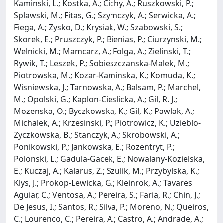
Kaminski, L.; Kostka, A.; Cichy, A.; Ruszkowski, P.;
Splawski, M.; Fitas, G.; Szymczyk, A.; Serwicka, A.;
Fiega, A.; Zysko, D.; Krysiak, W.; Szabowski, S.;
Skorek, E.; Pruszczyk, P.; Bienias, P.; Ciurzynski, M.;
Welnicki, M.; Mamcarz, A.; Folga, A.; Zielinski, T.;
Rywik, T.; Leszek, P.; Sobieszczanska-Malek, M.;
Piotrowska, M.; Kozar-Kaminska, K.; Komuda, K.;
Wisniewska, J.; Tarnowska, A.; Balsam, P.; Marchel,
M.; Opolski, G.; Kaplon-Cieslicka, A.; Gil, R. J.;
Mozenska, O.; Byczkowska, K.; Gil, K.; Pawlak, A.;
Michalek, A.; Krzesinski, P.; Piotrowicz, K.; Uzieblo-
Zyczkowska, B.; Stanczyk, A.; Skrobowski, A.;
Ponikowski, P.; Jankowska, E.; Rozentryt, P.;
Polonski, L.; Gadula-Gacek, E.; Nowalany-Kozielska,
E.; Kuczaj, A.; Kalarus, Z.; Szulik, M.; Przybylska, K.;
Klys, J.; Prokop-Lewicka, G.; Kleinrok, A.; Tavares
Aguiar, C.; Ventosa, A.; Pereira, S.; Faria, R.; Chin, J.;
De Jesus, I.; Santos, R.; Silva, P.; Moreno, N.; Queiros,
C.; Lourenco, C.; Pereira, A.; Castro, A.; Andrade, A.;