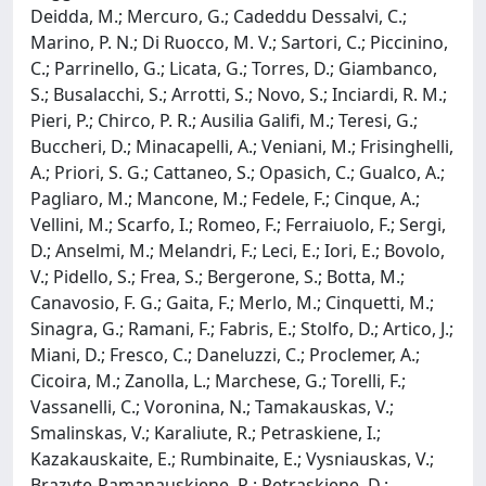
Deidda, M.; Mercuro, G.; Cadeddu Dessalvi, C.;
Marino, P. N.; Di Ruocco, M. V.; Sartori, C.; Piccinino,
C.; Parrinello, G.; Licata, G.; Torres, D.; Giambanco,
S.; Busalacchi, S.; Arrotti, S.; Novo, S.; Inciardi, R. M.;
Pieri, P.; Chirco, P. R.; Ausilia Galifi, M.; Teresi, G.;
Buccheri, D.; Minacapelli, A.; Veniani, M.; Frisinghelli,
A.; Priori, S. G.; Cattaneo, S.; Opasich, C.; Gualco, A.;
Pagliaro, M.; Mancone, M.; Fedele, F.; Cinque, A.;
Vellini, M.; Scarfo, I.; Romeo, F.; Ferraiuolo, F.; Sergi,
D.; Anselmi, M.; Melandri, F.; Leci, E.; Iori, E.; Bovolo,
V.; Pidello, S.; Frea, S.; Bergerone, S.; Botta, M.;
Canavosio, F. G.; Gaita, F.; Merlo, M.; Cinquetti, M.;
Sinagra, G.; Ramani, F.; Fabris, E.; Stolfo, D.; Artico, J.;
Miani, D.; Fresco, C.; Daneluzzi, C.; Proclemer, A.;
Cicoira, M.; Zanolla, L.; Marchese, G.; Torelli, F.;
Vassanelli, C.; Voronina, N.; Tamakauskas, V.;
Smalinskas, V.; Karaliute, R.; Petraskiene, I.;
Kazakauskaite, E.; Rumbinaite, E.; Vysniauskas, V.;
Brazyte-Ramanauskiene, R.; Petraskiene, D.;