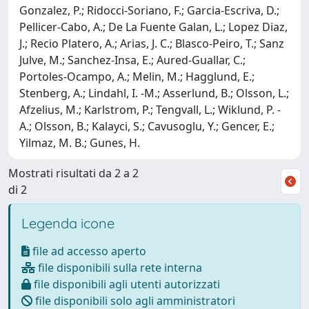
Gonzalez, P.; Ridocci-Soriano, F.; Garcia-Escriva, D.;
Pellicer-Cabo, A.; De La Fuente Galan, L.; Lopez Diaz,
J.; Recio Platero, A.; Arias, J. C.; Blasco-Peiro, T.; Sanz
Julve, M.; Sanchez-Insa, E.; Aured-Guallar, C.;
Portoles-Ocampo, A.; Melin, M.; Hagglund, E.;
Stenberg, A.; Lindahl, I. -M.; Asserlund, B.; Olsson, L.;
Afzelius, M.; Karlstrom, P.; Tengvall, L.; Wiklund, P. -
A.; Olsson, B.; Kalayci, S.; Cavusoglu, Y.; Gencer, E.;
Yilmaz, M. B.; Gunes, H.
Mostrati risultati da 2 a 2
di 2
Legenda icone
file ad accesso aperto
file disponibili sulla rete interna
file disponibili agli utenti autorizzati
file disponibili solo agli amministratori