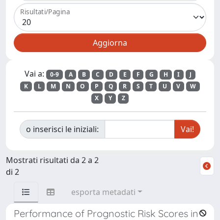
Risultati/Pagina
Vai a:
0-9
A
B
C
D
E
F
G
H
I
J
K
L
M
N
O
P
Q
R
S
T
U
V
W
X
Y
Z
o inserisci le iniziali:
Mostrati risultati da 2 a 2
di 2
esporta metadati
Performance of Prognostic Risk Scores in