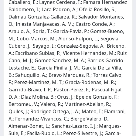
Caballero, E.; Laynez Cerdena, I.; Famara Hernandez
Baldomero, I.; Lara Padron, A.; Ofelia Rosillo, S.;
Dalmau Gonzalez-Gallarza, R.; Salvador Montanes,
O.; Iniesta Manjavacas, A. M.; Castro Conde, A.;
Araujo, A.; Soria, T.; Garcia-Pavia, P.; Gomez-Bueno,
M.; Cobo-Marcos, M.; Alonso-Pulpon, L.; Segovia
Cubero, J.; Sayago, I.; Gonzalez-Segovia, A.; Briceno,
A.; Escribano Subias, P.; Vicente Hernandez, M.; Ruiz
Cano, M. J.; Gomez Sanchez, M. A.; Barrios Garrido-
Lestache, E.; Garcia Pinilla, J. M.; Garcia De La Villa,
B.; Sahuquillo, A.; Bravo Marques, R.; Torres Calvo,
F.; Perez-Martinez, M. T.; Gracia-Rodenas, M. R.;
Garrido-Bravo, I. P.; Pastor-Perez, F.; Pascual-Figal,
D. A.; Diaz Molina, B.; Orus, J.; Epelde Gonzalo, F.;
Bertomeu, V.; Valero, R.; Martinez-Abellan, R.;
Quiles, J.; Rodrigez-Ortega, J. A.; Mateo, I.; Elamrani,
A.; Fernandez-Vivancos, C.; Bierge Valero, D.;
Almenar-Bonet, L.; Sanchez-Lazaro, I. J.; Marques-
Sule, E.; Facila-Rubio, L.; Perez-Silvestre, J.; Garcia-