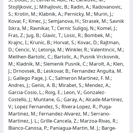
Stojiljkovic, J.; Mihajlovic, B.; Radin, A.; Radovanovic,
S.; Krotin, M.; Klabnik, A.; Pernicky, M.; Murin, J.;
Kovar, F.; Kmec, J.; Semjanova, H.; Strasek, M.; Savnik
Iskra, M.; Ravnikar, T.; Cernic Suligoj, N.; Komel, J.;
Fras, Z.; Jug, B.; Glavic, T.; Losic, R.; Bombek, M.;
Krajnc, I.; Krunic, B.; Horvat, S.; Kovac, D.; Rajtman,
D.; Cencic, V.; Letonja, M.; Winkler, R.; Valentincic, M.;
Melihen-Bartolic, C.; Bartolic, A.; Pusnik Vrckovnik,
M.; Kladnik, M.; Slemenik Pusnik, C.; Marolt, A.; Klen,
J.; Drnovsek, B.; Leskovar, B.; Fernandez Anguita, M.
J.; Gallego Page, J. C.; Salmeron Martinez, F. M.;
Andres, J.; Genis, A. B.; Mirabet, S.; Mendez, A.;
Garcia-Cosio, L.; Roig, E.; Leon, V.; Gonzalez-
Costello, J.; Muntane, G.; Garay, A.; Alcade-Martinez,
V.; Lopez Fernandez, S.; Rivera-Lopez, R.; Puga-
Martinez, M.; Fernandez-Alvarez, M.; Serrano-
Martinez, J. L.; Grille-Cancela, Z.; Marzoa-Rivas, R.;
Blanco-Canosa, P.; Paniagua-Martin, M. J.; Barge-