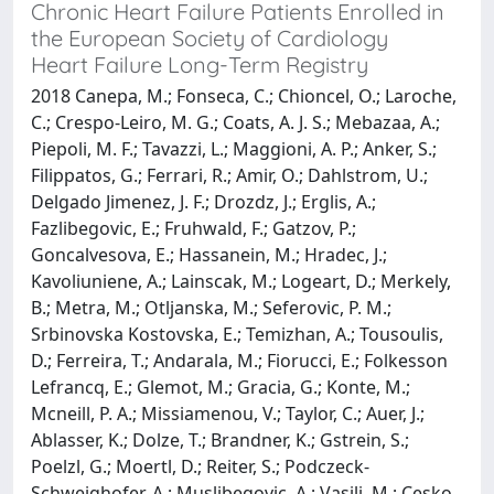
Chronic Heart Failure Patients Enrolled in
the European Society of Cardiology
Heart Failure Long-Term Registry
2018 Canepa, M.; Fonseca, C.; Chioncel, O.; Laroche,
C.; Crespo-Leiro, M. G.; Coats, A. J. S.; Mebazaa, A.;
Piepoli, M. F.; Tavazzi, L.; Maggioni, A. P.; Anker, S.;
Filippatos, G.; Ferrari, R.; Amir, O.; Dahlstrom, U.;
Delgado Jimenez, J. F.; Drozdz, J.; Erglis, A.;
Fazlibegovic, E.; Fruhwald, F.; Gatzov, P.;
Goncalvesova, E.; Hassanein, M.; Hradec, J.;
Kavoliuniene, A.; Lainscak, M.; Logeart, D.; Merkely,
B.; Metra, M.; Otljanska, M.; Seferovic, P. M.;
Srbinovska Kostovska, E.; Temizhan, A.; Tousoulis,
D.; Ferreira, T.; Andarala, M.; Fiorucci, E.; Folkesson
Lefrancq, E.; Glemot, M.; Gracia, G.; Konte, M.;
Mcneill, P. A.; Missiamenou, V.; Taylor, C.; Auer, J.;
Ablasser, K.; Dolze, T.; Brandner, K.; Gstrein, S.;
Poelzl, G.; Moertl, D.; Reiter, S.; Podczeck-
Schweighofer, A.; Muslibegovic, A.; Vasilj, M.; Cesko,