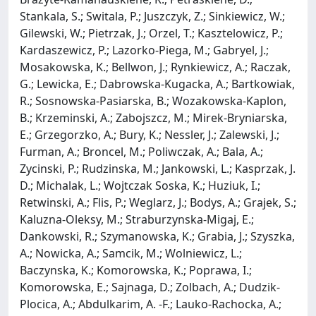
Stankala, S.; Switala, P.; Juszczyk, Z.; Sinkiewicz, W.;
Gilewski, W.; Pietrzak, J.; Orzel, T.; Kasztelowicz, P.;
Kardaszewicz, P.; Lazorko-Piega, M.; Gabryel, J.;
Mosakowska, K.; Bellwon, J.; Rynkiewicz, A.; Raczak,
G.; Lewicka, E.; Dabrowska-Kugacka, A.; Bartkowiak,
R.; Sosnowska-Pasiarska, B.; Wozakowska-Kaplon,
B.; Krzeminski, A.; Zabojszcz, M.; Mirek-Bryniarska,
E.; Grzegorzko, A.; Bury, K.; Nessler, J.; Zalewski, J.;
Furman, A.; Broncel, M.; Poliwczak, A.; Bala, A.;
Zycinski, P.; Rudzinska, M.; Jankowski, L.; Kasprzak, J.
D.; Michalak, L.; Wojtczak Soska, K.; Huziuk, I.;
Retwinski, A.; Flis, P.; Weglarz, J.; Bodys, A.; Grajek, S.;
Kaluzna-Oleksy, M.; Straburzynska-Migaj, E.;
Dankowski, R.; Szymanowska, K.; Grabia, J.; Szyszka,
A.; Nowicka, A.; Samcik, M.; Wolniewicz, L.;
Baczynska, K.; Komorowska, K.; Poprawa, I.;
Komorowska, E.; Sajnaga, D.; Zolbach, A.; Dudzik-
Plocica, A.; Abdulkarim, A. -F.; Lauko-Rachocka, A.;