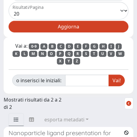
Risultati/Pagina
Vai a:
0-9
A
B
C
D
E
F
G
H
I
J
K
L
M
N
O
P
Q
R
S
T
U
V
W
X
Y
Z
o inserisci le iniziali:
Mostrati risultati da 2 a 2
di 2
esporta metadati
Nanoparticle ligand presentation for