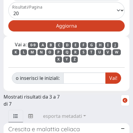
Risultati/Pagina
Vai a:
0-9
A
B
C
D
E
F
G
H
I
J
K
L
M
N
O
P
Q
R
S
T
U
V
W
X
Y
Z
o inserisci le iniziali:
Mostrati risultati da 3 a 7
di 7
esporta metadati
Crescita e malattia celiaca