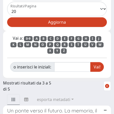
Risultati/Pagina
Vai a:
0-9
A
B
C
D
E
F
G
H
I
J
K
L
M
N
O
P
Q
R
S
T
U
V
W
X
Y
Z
o inserisci le iniziali:
Mostrati risultati da 3 a 5
di 5
esporta metadati
Un ponte verso il futuro. La memoria, il