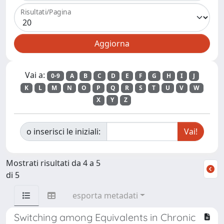
Risultati/Pagina
Vai a:
0-9
A
B
C
D
E
F
G
H
I
J
K
L
M
N
O
P
Q
R
S
T
U
V
W
X
Y
Z
o inserisci le iniziali:
Mostrati risultati da 4 a 5
di 5
esporta metadati
Switching among Equivalents in Chronic