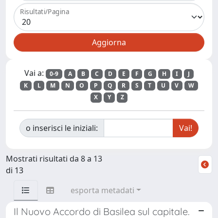
Risultati/Pagina
Vai a:
0-9
A
B
C
D
E
F
G
H
I
J
K
L
M
N
O
P
Q
R
S
T
U
V
W
X
Y
Z
o inserisci le iniziali:
Mostrati risultati da 8 a 13
di 13
esporta metadati
Il Nuovo Accordo di Basilea sul capitale.