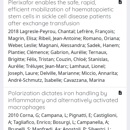
Plerixafor enables the safe, rapid,
efficient mobilization of haematopoietic
stem cells in sickle cell disease patients
after exchange transfusion
2018 Lagresle-Peyrou, Chantal; Lefrère, François;
Magrin, Elisa; Ribeil, Jean-Antoine; Romano, Oriana;
Weber, Leslie; Magnani, Alessandra; Sadek, Hanem;
Plantier, Clémence; Gabrion, Aurélie; Ternaux,
Brigitte; Félix, Tristan; Couzin, Chloé; Stanislas,
Aurélie; Tréluyer, Jean-Marc; Lamhaut, Lionel;
Joseph, Laure; Delville, Marianne; Miccio, Annarita;
André-Schmutz, Isabelle; Cavazzana, Marina
Polarization dictates iron handling by
inflammatory and alternatively activated
macrophages
2010 Corna, G; Campana, L; Pignatti, E; Castiglioni,
A; Tagliafico, Enrico; Bosurgi, L; Campanella, A;
Brunelli, S; Manfredi, Aa; Apostoli, P; Silvestri, L;