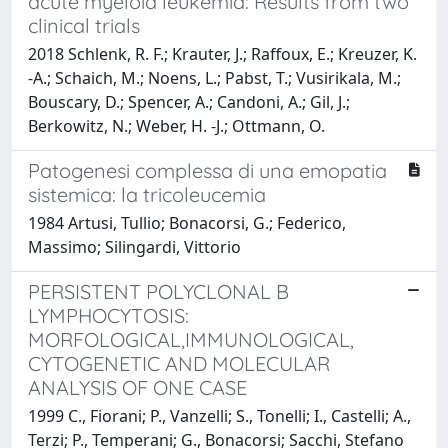
acute myeloid leukemia: Results from two
clinical trials
2018 Schlenk, R. F.; Krauter, J.; Raffoux, E.; Kreuzer, K.
-A.; Schaich, M.; Noens, L.; Pabst, T.; Vusirikala, M.;
Bouscary, D.; Spencer, A.; Candoni, A.; Gil, J.;
Berkowitz, N.; Weber, H. -J.; Ottmann, O.
Patogenesi complessa di una emopatia
sistemica: la tricoleucemia
1984 Artusi, Tullio; Bonacorsi, G.; Federico,
Massimo; Silingardi, Vittorio
PERSISTENT POLYCLONAL B
LYMPHOCYTOSIS:
MORFOLOGICAL,IMMUNOLOGICAL,
CYTOGENETIC AND MOLECULAR
ANALYSIS OF ONE CASE
1999 C., Fiorani; P., Vanzelli; S., Tonelli; I., Castelli; A.,
Terzi; P., Temperani; G., Bonacorsi; Sacchi, Stefano