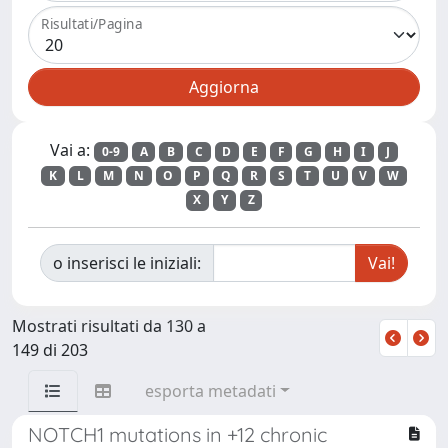
Risultati/Pagina
Vai a:
0-9
A
B
C
D
E
F
G
H
I
J
K
L
M
N
O
P
Q
R
S
T
U
V
W
X
Y
Z
o inserisci le iniziali:
Mostrati risultati da 130 a
149 di 203
esporta metadati
NOTCH1 mutations in +12 chronic