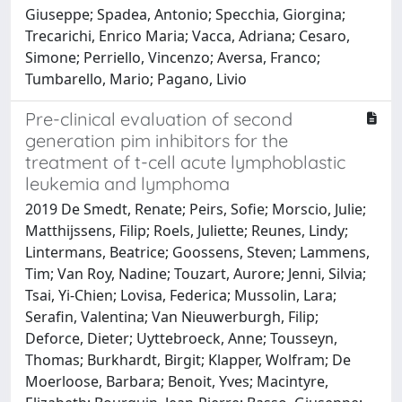
Giuseppe; Spadea, Antonio; Specchia, Giorgina;
Trecarichi, Enrico Maria; Vacca, Adriana; Cesaro,
Simone; Perriello, Vincenzo; Aversa, Franco;
Tumbarello, Mario; Pagano, Livio
Pre-clinical evaluation of second
generation pim inhibitors for the
treatment of t-cell acute lymphoblastic
leukemia and lymphoma
2019 De Smedt, Renate; Peirs, Sofie; Morscio, Julie;
Matthijssens, Filip; Roels, Juliette; Reunes, Lindy;
Lintermans, Beatrice; Goossens, Steven; Lammens,
Tim; Van Roy, Nadine; Touzart, Aurore; Jenni, Silvia;
Tsai, Yi-Chien; Lovisa, Federica; Mussolin, Lara;
Serafin, Valentina; Van Nieuwerburgh, Filip;
Deforce, Dieter; Uyttebroeck, Anne; Tousseyn,
Thomas; Burkhardt, Birgit; Klapper, Wolfram; De
Moerloose, Barbara; Benoit, Yves; Macintyre,