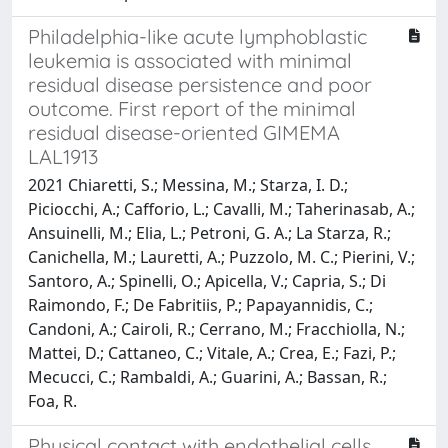
Philadelphia-like acute lymphoblastic
leukemia is associated with minimal
residual disease persistence and poor
outcome. First report of the minimal
residual disease-oriented GIMEMA
LAL1913
2021 Chiaretti, S.; Messina, M.; Starza, I. D.;
Piciocchi, A.; Cafforio, L.; Cavalli, M.; Taherinasab, A.;
Ansuinelli, M.; Elia, L.; Petroni, G. A.; La Starza, R.;
Canichella, M.; Lauretti, A.; Puzzolo, M. C.; Pierini, V.;
Santoro, A.; Spinelli, O.; Apicella, V.; Capria, S.; Di
Raimondo, F.; De Fabritiis, P.; Papayannidis, C.;
Candoni, A.; Cairoli, R.; Cerrano, M.; Fracchiolla, N.;
Mattei, D.; Cattaneo, C.; Vitale, A.; Crea, E.; Fazi, P.;
Mecucci, C.; Rambaldi, A.; Guarini, A.; Bassan, R.;
Foa, R.
Physical contact with endothelial cells