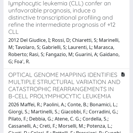
lymphocytic leukemia (CLL) confer an
unfavorable prognosis, induce a
distinctive transcriptional profiling and
refine the intermediate prognosis of +12
CLL
2012 Del Giudice, I; Rossi, D; Chiaretti, S; Marinelli,
M; Tavolaro, S; Gabrielli, S; Laurenti, L; Marasca,
Roberto; Rasi, S; Fangazio, M; Guarini, A; Gaidano,
G; Foa', R.
OPTICAL GENOME MAPPING IDENTIFIES
MULTIPLE STRUCTURAL VARIATION AND
CATASTROPHIC REARRANGEMENTS IN
B-CELL PROLYMPHOCYTIC LEUKEMIA
2026 Maffei, R.; Paolini, A.; Conte, B.; Bonamici, L.;
Giorgi, S.; Martinelli, S.; Giacobbi, F.; Corradini, G.;
Pilato, F.; Debbia, G.; Atene, C. G.; Cordella, S.;
Cassanelli, A.; Creti, F.; Morselli, M.; Potenza, L.;
Giusti, D.; Colaci, E.; Bettelli, F.; Bresciani, P.; Cuoghi,