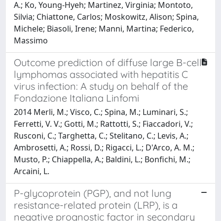
A.; Ko, Young-Hyeh; Martinez, Virginia; Montoto,
Silvia; Chiattone, Carlos; Moskowitz, Alison; Spina,
Michele; Biasoli, Irene; Manni, Martina; Federico,
Massimo
Outcome prediction of diffuse large B-cell
lymphomas associated with hepatitis C
virus infection: A study on behalf of the
Fondazione Italiana Linfomi
2014 Merli, M.; Visco, C.; Spina, M.; Luminari, S.;
Ferretti, V. V.; Gotti, M.; Rattotti, S.; Fiaccadori, V.;
Rusconi, C.; Targhetta, C.; Stelitano, C.; Levis, A.;
Ambrosetti, A.; Rossi, D.; Rigacci, L.; D'Arco, A. M.;
Musto, P.; Chiappella, A.; Baldini, L.; Bonfichi, M.;
Arcaini, L.
P-glycoprotein (PGP), and not lung
resistance-related protein (LRP), is a
negative prognostic factor in secondary