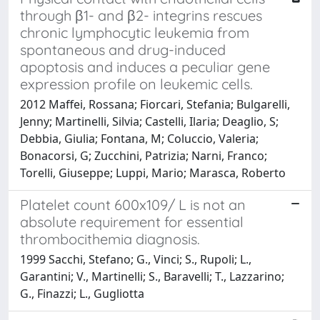
through β1- and β2- integrins rescues
chronic lymphocytic leukemia from
spontaneous and drug-induced
apoptosis and induces a peculiar gene
expression profile on leukemic cells.
2012 Maffei, Rossana; Fiorcari, Stefania; Bulgarelli,
Jenny; Martinelli, Silvia; Castelli, Ilaria; Deaglio, S;
Debbia, Giulia; Fontana, M; Coluccio, Valeria;
Bonacorsi, G; Zucchini, Patrizia; Narni, Franco;
Torelli, Giuseppe; Luppi, Mario; Marasca, Roberto
Platelet count 600x109/ L is not an
absolute requirement for essential
thrombocithemia diagnosis.
1999 Sacchi, Stefano; G., Vinci; S., Rupoli; L.,
Garantini; V., Martinelli; S., Baravelli; T., Lazzarino;
G., Finazzi; L., Gugliotta