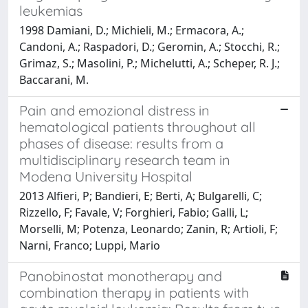
leukemias
1998 Damiani, D.; Michieli, M.; Ermacora, A.;
Candoni, A.; Raspadori, D.; Geromin, A.; Stocchi, R.;
Grimaz, S.; Masolini, P.; Michelutti, A.; Scheper, R. J.;
Baccarani, M.
Pain and emozional distress in
hematological patients throughout all
phases of disease: results from a
multidisciplinary research team in
Modena University Hospital
2013 Alfieri, P; Bandieri, E; Berti, A; Bulgarelli, C;
Rizzello, F; Favale, V; Forghieri, Fabio; Galli, L;
Morselli, M; Potenza, Leonardo; Zanin, R; Artioli, F;
Narni, Franco; Luppi, Mario
Panobinostat monotherapy and
combination therapy in patients with