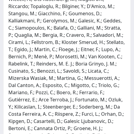
Riccardo; Topaloglu, R.; Bilginer, Y.; D'Amico, M.;
Stangou, M.; Giacchino, F.; Goumenos, D.;
Kalliakmani, P.; Gerolymos, M.; Galesic, K.; Geddes,
C.; Siamopoulos, K.; Balafa, O.; Galliani, M.; Stratta,
P.; Quaglia, M.; Bergia, R.; Cravero, R.; Salvadori, M.;
Cirami, L.; Fellstrom, B.; Kloster Smerud, H.; Stellato,
T.; Egido, J.; Martin, C.; Floege, J.; Eitner, F.; Lupo, A.;
Bernich, P.; Menè, P.; Morosetti, M.; Van Kooten, C.;
Rabelink, T.; Reinders, M. E. J.; Boria Grinyo, J. M.;
Cusinato, S.; Benozzi, L.; Savoldi, S.; Licata, C.;
Mizerska Wasiak, M.; Martina, G.; Messuerotti, A.;
Dal Canton, A.; Esposito, C.; Migotto, C.; Triolo, G.;
Mariano, F.; Pozzi, C.; Boero, R.; Ferrario, F.;
Gutiérrez, E.; Arce Terroba, J.; Fortunato, M.; Ozluk,
Y.; Kilicaslan, I.; Steenberger, E.; Soderberg, M.; Da
Costa Ferreira, A. C.; Riispere, Z.; Furci, L.; Orhan, D.;
Kipgen, D.; Casartelli, D.; Galesic Ljubanovic, D.;
Bertoni, E.; Cannata Ortiz, P.; Groene, H. J.;