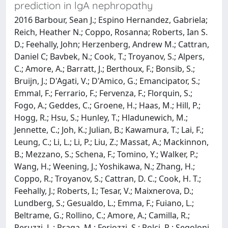
prediction in lgA nephropathy
2016 Barbour, Sean J.; Espino Hernandez, Gabriela;
Reich, Heather N.; Coppo, Rosanna; Roberts, Ian S.
D.; Feehally, John; Herzenberg, Andrew M.; Cattran,
Daniel C; Bavbek, N.; Cook, T.; Troyanov, S.; Alpers,
C.; Amore, A.; Barratt, J.; Berthoux, F.; Bonsib, S.;
Bruijn, J.; D'Agati, V.; D'Amico, G.; Emancipator, S.;
Emmal, F.; Ferrario, F.; Fervenza, F.; Florquin, S.;
Fogo, A.; Geddes, C.; Groene, H.; Haas, M.; Hill, P.;
Hogg, R.; Hsu, S.; Hunley, T.; Hladunewich, M.;
Jennette, C.; Joh, K.; Julian, B.; Kawamura, T.; Lai, F.;
Leung, C.; Li, L.; Li, P.; Liu, Z.; Massat, A.; Mackinnon,
B.; Mezzano, S.; Schena, F.; Tomino, Y.; Walker, P.;
Wang, H.; Weening, J.; Yoshikawa, N.; Zhang, H.;
Coppo, R.; Troyanov, S.; Cattran, D. C.; Cook, H. T.;
Feehally, J.; Roberts, I.; Tesar, V.; Maixnerova, D.;
Lundberg, S.; Gesualdo, L.; Emma, F.; Fuiano, L.;
Beltrame, G.; Rollino, C.; Amore, A.; Camilla, R.;
Peruzzi, L.; Praga, M.; Feriozzi, S.; Polci, R.; Segoloni,