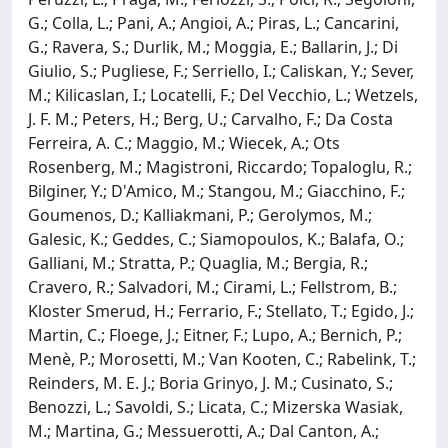
G.; Colla, L.; Pani, A.; Angioi, A.; Piras, L.; Cancarini,
G.; Ravera, S.; Durlik, M.; Moggia, E.; Ballarin, J.; Di
Giulio, S.; Pugliese, F.; Serriello, I.; Caliskan, Y.; Sever,
M.; Kilicaslan, I.; Locatelli, F.; Del Vecchio, L.; Wetzels,
J. F. M.; Peters, H.; Berg, U.; Carvalho, F.; Da Costa
Ferreira, A. C.; Maggio, M.; Wiecek, A.; Ots
Rosenberg, M.; Magistroni, Riccardo; Topaloglu, R.;
Bilginer, Y.; D'Amico, M.; Stangou, M.; Giacchino, F.;
Goumenos, D.; Kalliakmani, P.; Gerolymos, M.;
Galesic, K.; Geddes, C.; Siamopoulos, K.; Balafa, O.;
Galliani, M.; Stratta, P.; Quaglia, M.; Bergia, R.;
Cravero, R.; Salvadori, M.; Cirami, L.; Fellstrom, B.;
Kloster Smerud, H.; Ferrario, F.; Stellato, T.; Egido, J.;
Martin, C.; Floege, J.; Eitner, F.; Lupo, A.; Bernich, P.;
Menè, P.; Morosetti, M.; Van Kooten, C.; Rabelink, T.;
Reinders, M. E. J.; Boria Grinyo, J. M.; Cusinato, S.;
Benozzi, L.; Savoldi, S.; Licata, C.; Mizerska Wasiak,
M.; Martina, G.; Messuerotti, A.; Dal Canton, A.;