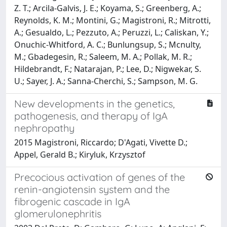
Z. T.; Arcila-Galvis, J. E.; Koyama, S.; Greenberg, A.;
Reynolds, K. M.; Montini, G.; Magistroni, R.; Mitrotti,
A.; Gesualdo, L.; Pezzuto, A.; Peruzzi, L.; Caliskan, Y.;
Onuchic-Whitford, A. C.; Bunlungsup, S.; Mcnulty,
M.; Gbadegesin, R.; Saleem, M. A.; Pollak, M. R.;
Hildebrandt, F.; Natarajan, P.; Lee, D.; Nigwekar, S.
U.; Sayer, J. A.; Sanna-Cherchi, S.; Sampson, M. G.
New developments in the genetics,
pathogenesis, and therapy of IgA
nephropathy
2015 Magistroni, Riccardo; D'Agati, Vivette D.;
Appel, Gerald B.; Kiryluk, Krzysztof
Precocious activation of genes of the
renin-angiotensin system and the
fibrogenic cascade in IgA
glomerulonephritis