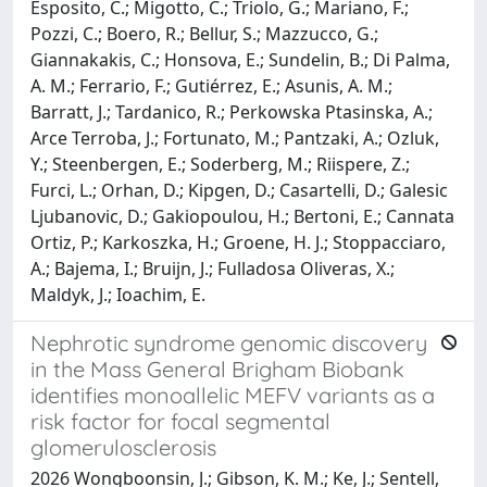
Esposito, C.; Migotto, C.; Triolo, G.; Mariano, F.;
Pozzi, C.; Boero, R.; Bellur, S.; Mazzucco, G.;
Giannakakis, C.; Honsova, E.; Sundelin, B.; Di Palma,
A. M.; Ferrario, F.; Gutiérrez, E.; Asunis, A. M.;
Barratt, J.; Tardanico, R.; Perkowska Ptasinska, A.;
Arce Terroba, J.; Fortunato, M.; Pantzaki, A.; Ozluk,
Y.; Steenbergen, E.; Soderberg, M.; Riispere, Z.;
Furci, L.; Orhan, D.; Kipgen, D.; Casartelli, D.; Galesic
Ljubanovic, D.; Gakiopoulou, H.; Bertoni, E.; Cannata
Ortiz, P.; Karkoszka, H.; Groene, H. J.; Stoppacciaro,
A.; Bajema, I.; Bruijn, J.; Fulladosa Oliveras, X.;
Maldyk, J.; Ioachim, E.
Nephrotic syndrome genomic discovery
in the Mass General Brigham Biobank
identifies monoallelic MEFV variants as a
risk factor for focal segmental
glomerulosclerosis
2026 Wongboonsin, J.; Gibson, K. M.; Ke, J.; Sentell,