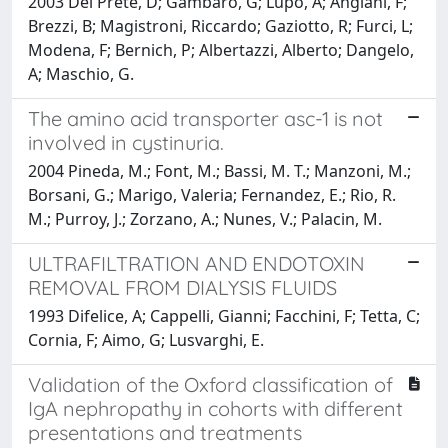
2003 Del Prete, D; Gambaro, G; Lupo, A; Anglani, F;
Brezzi, B; Magistroni, Riccardo; Gaziotto, R; Furci, L;
Modena, F; Bernich, P; Albertazzi, Alberto; Dangelo,
A; Maschio, G.
The amino acid transporter asc-1 is not
involved in cystinuria.
2004 Pineda, M.; Font, M.; Bassi, M. T.; Manzoni, M.;
Borsani, G.; Marigo, Valeria; Fernandez, E.; Rio, R.
M.; Purroy, J.; Zorzano, A.; Nunes, V.; Palacin, M.
ULTRAFILTRATION AND ENDOTOXIN
REMOVAL FROM DIALYSIS FLUIDS
1993 Difelice, A; Cappelli, Gianni; Facchini, F; Tetta, C;
Cornia, F; Aimo, G; Lusvarghi, E.
Validation of the Oxford classification of
IgA nephropathy in cohorts with different
presentations and treatments