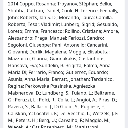
2014 Coppo, Rosanna; Troyanov, Stéphan; Bellur,
Shubha; Cattran, Daniel; Cook, H. Terence; Feehally,
John; Roberts, Ian S. D.; Morando, Laura; Camilla,
Roberta; Tesar, Vladimir; Lunberg, Sigrid; Gesualdo,
Loreto; Emma, Francesco; Rollino, Cristiana; Amore,
Alessandro; Praga, Manuel; Feriozzi, Sandro;
Segoloni, Giuseppe; Pani, Antonello; Cancarini,
Giovanni; Durlik, Magalena; Moggia, Elisabetta;
Mazzucco, Gianna; Giannakakis, Costantinos;
Honsova, Eva; Sundelin, B. Brigitta; Palma, Anna
Maria Di; Ferrario, Franco; Gutierrez, Eduardo;
Asunis, Anna Maria; Barratt, Jonathan; Tardanico,
Regina; Perkowska Ptasinska, Agnieszka;
Maixnerova, D.; Lundberg, S.; Fuiano, L.; Beltrame,
G.; Peruzzi, L.; Polci, R.; Colla, L.; Angioi, A.; Piras, D.;
Ravera, S.; Ballarin, J.; Di Giulio, S.; Pugliese, F.;
Caliskan, Y.; Locatelli, F.; Del Vecchio, L.; Wetzels, J. F.
M.; Peters, H.; Berg, U.; Carvalho, F.; Maggio, M.;
Wiecek, A.; Ots Rosenberg, M.; Magistroni,