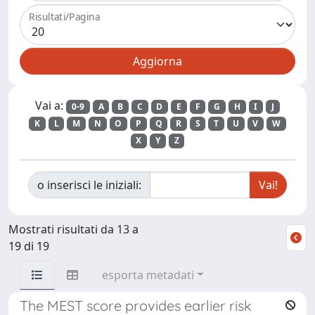
Risultati/Pagina
Vai a:
0-9
A
B
C
D
E
F
G
H
I
J
K
L
M
N
O
P
Q
R
S
T
U
V
W
X
Y
Z
o inserisci le iniziali:
Mostrati risultati da 13 a
19 di 19
esporta metadati
The MEST score provides earlier risk