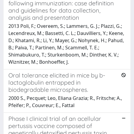
following immunization: case definition
and guidelines for data collection,
analysis and presentation
2013 Poli, F.; Overeem, S.; Lammers, G. J.; Plazzi, G.;
Lecendreux, M.; Bassetti, C. L.; Dauvilliers, Y.; Keene,
D.; Khatami, R.; Li, Y.; Mayer, G.; Nohynek, H.; Pahud,
B.; Paiva, T.; Partinen, M.; Scammell, T. E.;
Shimabukuro, T.; Sturkenboom, M.; Dinther, K. V.;
Wiznitzer, M.; Bonhoeffer, J.
Oral tolerance elicited in mice by b-
lactoglobulin entrapped in
biodegradable microspheres.
2000 S., Pecquet; Leo, Eliana Grazia; R., Fritsche; A.,
Pfeifer; P., Couvreur; E., Fattal
Phase I clinical trial of an acellular
pertussis vaccine composed of
genetically detoxified pertussis toxin