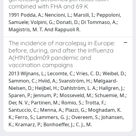
combined with FHA and 69 K
1991 Podda, A.; Nencioni, L.; Marsili, I.; Peppoloni,
Samuele; Volpini, G.; Donati, D.; Di Tommaso, A.;
Magistris, M. T. And Rappuoli R.
The incidence of narcolepsy in Europe:
before, during, and after the influenza
A(H1N1)pdm09 pandemic and
vaccination campaigns
2013 Wijnans, L.; Lecomte, C.; Vries, C. D.; Weibel, D.;
Sammon, C.; Hviid, A.; Svanström, H.; Mølgaard-
Nielsen, D.; Heijbel, H.; Dahlström, L. A.; Hallgren, J.;
Sparen, P.; Jennum, P.; Mosseveld, M.; Schuemie, M.;
Der, N. V.; Partinen, M.; Romio, S.; Trotta, F.;
Santuccio, C.; Menna, A.; Plazzi, G.; Moghadam, K.
K.; Ferro, S.; Lammers, G. J.; Overeem, S.; Johansen,
K.; Kramarz, P.; Bonhoeffer, J.; C. J., M.