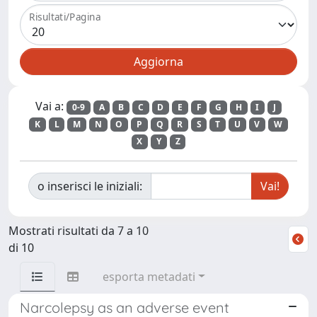
Risultati/Pagina
Vai a:
0-9
A
B
C
D
E
F
G
H
I
J
K
L
M
N
O
P
Q
R
S
T
U
V
W
X
Y
Z
o inserisci le iniziali:
Mostrati risultati da 7 a 10
di 10
esporta metadati
Narcolepsy as an adverse event