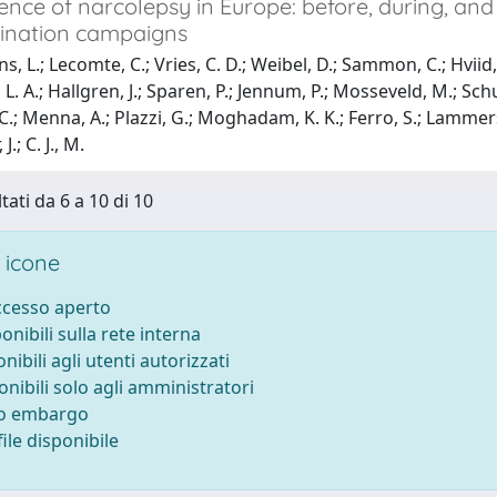
dence of narcolepsy in Europe: before, during, a
ination campaigns
s, L.; Lecomte, C.; Vries, C. D.; Weibel, D.; Sammon, C.; Hviid
. A.; Hallgren, J.; Sparen, P.; Jennum, P.; Mosseveld, M.; Schue
C.; Menna, A.; Plazzi, G.; Moghadam, K. K.; Ferro, S.; Lammers
.; C. J., M.
tati da 6 a 10 di 10
 icone
accesso aperto
ponibili sulla rete interna
onibili agli utenti autorizzati
onibili solo agli amministratori
to embargo
ile disponibile