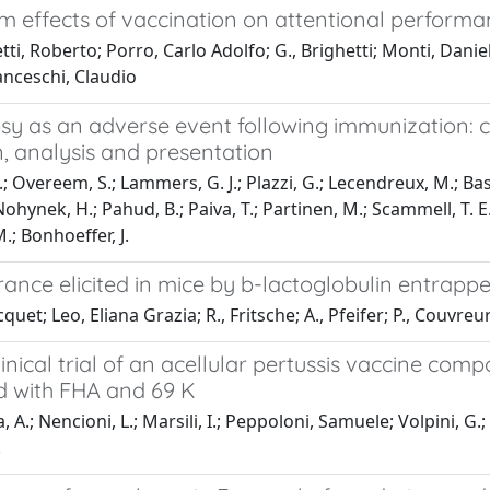
m effects of vaccination on attentional perform
tti, Roberto; Porro, Carlo Adolfo; G., Brighetti; Monti, Dani
anceschi, Claudio
y as an adverse event following immunization: ca
n, analysis and presentation
.; Overeem, S.; Lammers, G. J.; Plazzi, G.; Lecendreux, M.; Basset
Nohynek, H.; Pahud, B.; Paiva, T.; Partinen, M.; Scammell, T. 
.; Bonhoeffer, J.
rance elicited in mice by b-lactoglobulin entrap
quet; Leo, Eliana Grazia; R., Fritsche; A., Pfeifer; P., Couvreur;
linical trial of an acellular pertussis vaccine comp
 with FHA and 69 K
 A.; Nencioni, L.; Marsili, I.; Peppoloni, Samuele; Volpini, G.
.