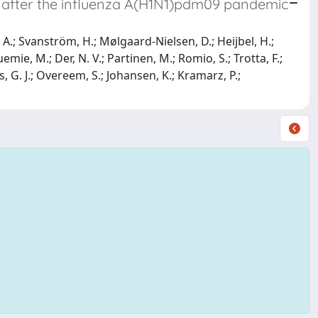
nd after the influenza A(H1N1)pdm09 pandemic
, A.; Svanström, H.; Mølgaard-Nielsen, D.; Heijbel, H.;
mie, M.; Der, N. V.; Partinen, M.; Romio, S.; Trotta, F.;
, G. J.; Overeem, S.; Johansen, K.; Kramarz, P.;