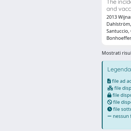
The inci
and vacc
2013 Wijnan
Dahlström, L
Santuccio, 
Bonhoeffer, J
Mostrati risul
Legenda
file ad 
file dis
file disp
file disp
file sot
nessun f