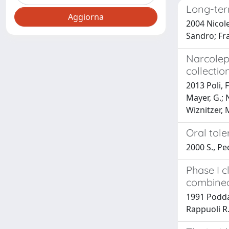
Long-ter
2004 Nicole
Sandro; Fr
Narcoleps
collectio
2013 Poli, F
Mayer, G.; 
Wiznitzer, M
Oral tole
2000 S., Pec
Phase I c
combined
1991 Podda,
Rappuoli R