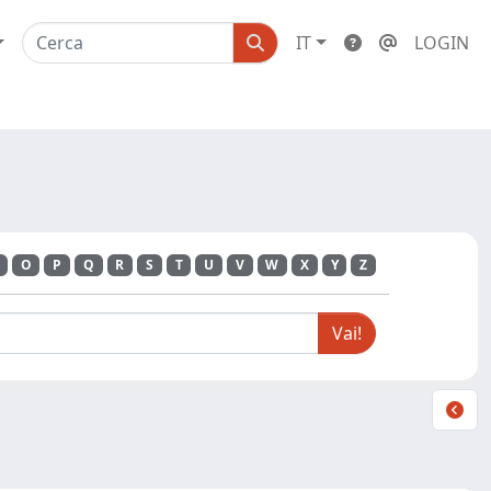
IT
LOGIN
O
P
Q
R
S
T
U
V
W
X
Y
Z