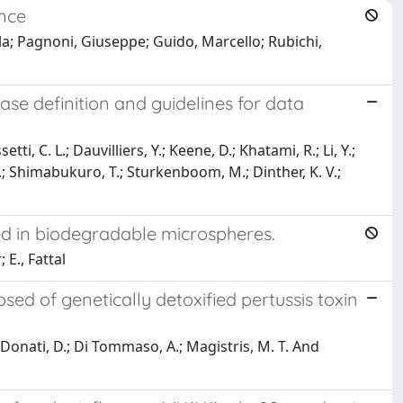
ance
ela; Pagnoni, Giuseppe; Guido, Marcello; Rubichi,
se definition and guidelines for data
ti, C. L.; Dauvilliers, Y.; Keene, D.; Khatami, R.; Li, Y.;
E.; Shimabukuro, T.; Sturkenboom, M.; Dinther, K. V.;
ped in biodegradable microspheres.
 E., Fattal
osed of genetically detoxified pertussis toxin
; Donati, D.; Di Tommaso, A.; Magistris, M. T. And