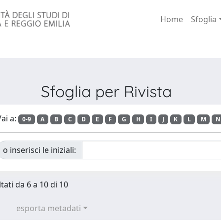
Home
Sfoglia
Sfoglia per Rivista
ai a:
0-9
A
B
C
D
E
F
G
H
I
J
K
L
M
N
o inserisci le iniziali:
tati da 6 a 10 di 10
esporta metadati