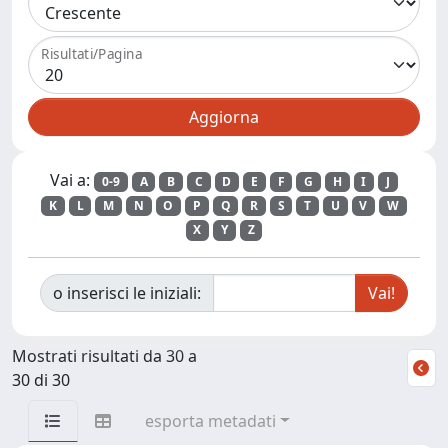
Risultati/Pagina
Vai a:
0-9
A
B
C
D
E
F
G
H
I
J
K
L
M
N
O
P
Q
R
S
T
U
V
W
X
Y
Z
o inserisci le iniziali:
Mostrati risultati da 30 a
30 di 30
esporta metadati