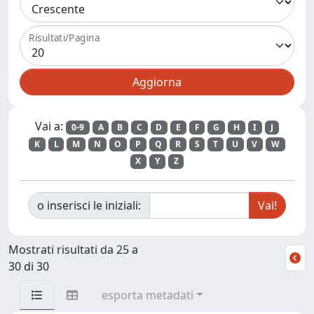
Risultati/Pagina
Vai a:
0-9
A
B
C
D
E
F
G
H
I
J
K
L
M
N
O
P
Q
R
S
T
U
V
W
X
Y
Z
o inserisci le iniziali:
Mostrati risultati da 25 a
30 di 30
esporta metadati