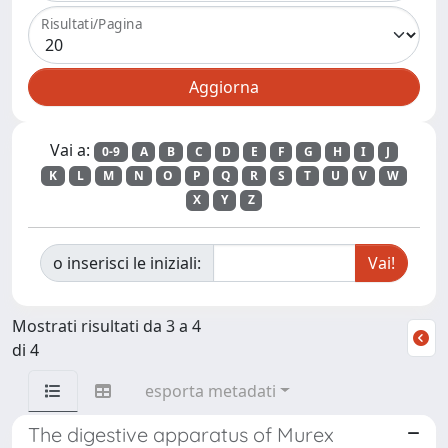
Risultati/Pagina
Vai a:
0-9
A
B
C
D
E
F
G
H
I
J
K
L
M
N
O
P
Q
R
S
T
U
V
W
X
Y
Z
o inserisci le iniziali:
Mostrati risultati da 3 a 4
di 4
esporta metadati
The digestive apparatus of Murex