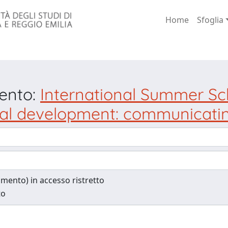
Home
Sfoglia
mento:
International Summer Sc
rial development: communicatin
cumento) in accesso ristretto
to