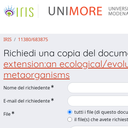
IRIS
11380/683875
Richiedi una copia del docu
extension:an ecological/evol
metaorganisms
Nome del richiedente
E-mail del richiedente
tutti i file (di questo do
File
il file(s) che avete richies