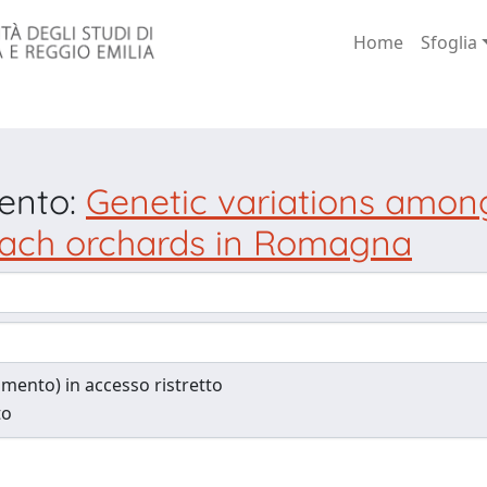
Home
Sfoglia
mento:
Genetic variations amo
peach orchards in Romagna
cumento) in accesso ristretto
to