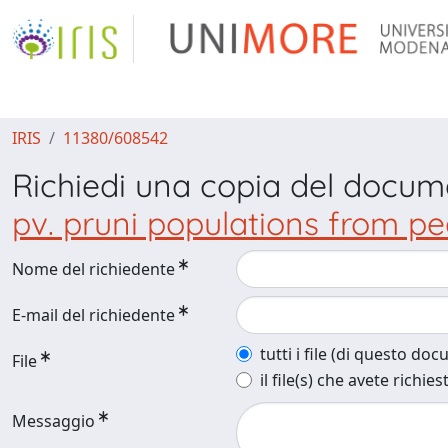
IRIS
11380/608542
Richiedi una copia del docu
pv. pruni populations from 
Nome del richiedente
E-mail del richiedente
tutti i file (di questo do
File
il file(s) che avete richies
Messaggio