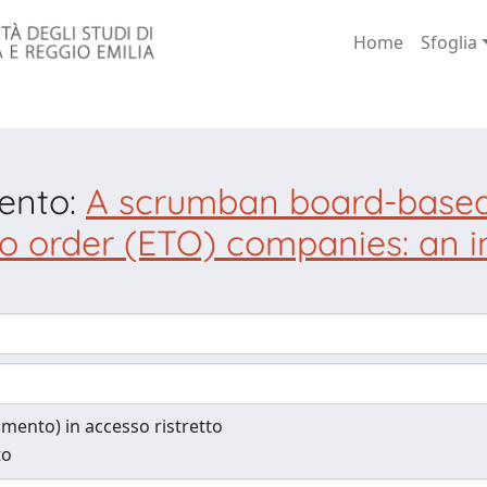
Home
Sfoglia
mento:
A scrumban board-based
to order (ETO) companies: an i
cumento) in accesso ristretto
to