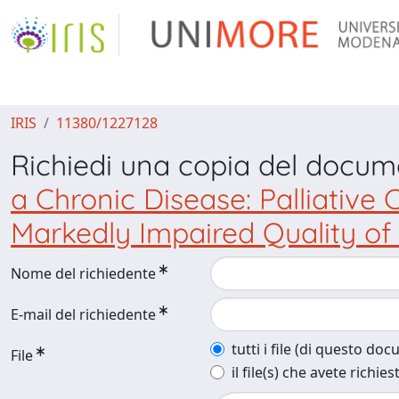
IRIS
11380/1227128
Richiedi una copia del docu
a Chronic Disease: Palliative
Markedly Impaired Quality of 
Nome del richiedente
E-mail del richiedente
tutti i file (di questo do
File
il file(s) che avete richies