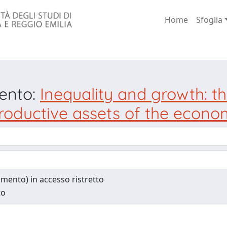
Home
Sfoglia
mento:
Inequality and growth: t
roductive assets of the econ
cumento) in accesso ristretto
to