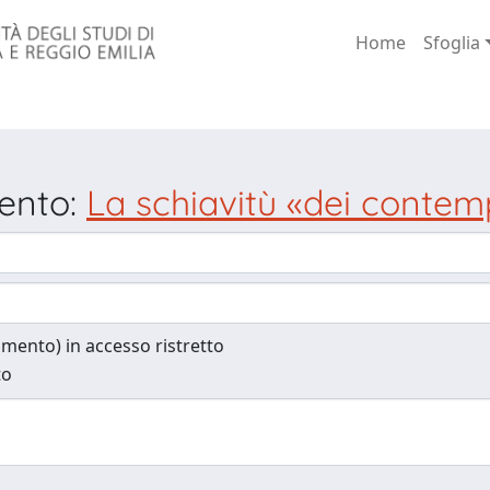
Home
Sfoglia
mento:
La schiavitù «dei contem
cumento) in accesso ristretto
to