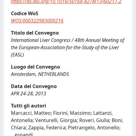
https://dx.doi.org/10.1016/S0168-8278(13)60217-2
Codice WoS
WOS:000322983000216
Titolo del Convegno
International Liver Congress / 48th Annual Meeting of
the European-Association-for-the-Study-of-the-Liver
(EASL)
Luogo del Convegno
Amsterdam, NETHERLANDS
Data del Convegno
APR 24-28, 2013
Tutti gli autori
Marcacci, Matteo; Fiorini, Massimo; Lattanzi,
Antonella; Venturelli, Giorgia; Roveri, Giulia; Boni,
Chiara; Zappia, Federica; Pietrangelo, Antonello;
...
espandi