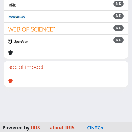
ND
ND
ND
ND
social impact
Powered by
IRIS
-
about IRIS
-