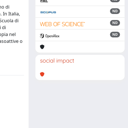
no di
ND
In Italia,
Scuola di
ND
 di
opia nel
ND
asoattive o
i
social impact