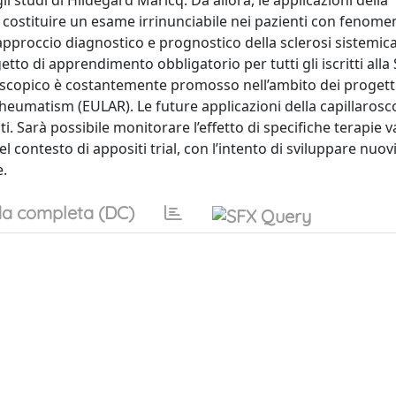
 studi di Hildegard Maricq. Da allora, le applicazioni della
 costituire un esame irrinunciabile nei pazienti con fenome
pproccio diagnostico e prognostico della sclerosi sistemica. 
tto di apprendimento obbligatorio per tutti gli iscritti alla 
roscopico è costantemente promosso nell’ambito dei progetti
eumatism (EULAR). Le future applicazioni della capillarosc
 Sarà possibile monitorare l’effetto di specifiche terapie v
l contesto di appositi trial, con l’intento di sviluppare nuov
e.
a completa (DC)