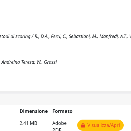
 di scoring / R., D.A., Ferri, C., Sebastiani, M., Manfredi, A.T., W
, Andreina Teresa; W., Grassi
Dimensione
Formato
2.41 MB
Adobe
Visualizza/Apri
PDF