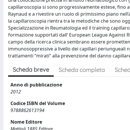
una collocazione precisa in ambito reumatologico con gli
capillaroscopia si sono progressivamente estese, fino a
Raynaud e a rivestire un ruolo di primissimo piano nell’a
la capillaroscopia rientra tra le metodiche che sono ogge
Specializzazione in Reumatologia ed il training capilla
formazione supportati dall’ European League Against Rh
campo della ricerca clinica sembrano essere promettenti.
immunosoppressive a livello dei capillari periungueali ne
trattamenti “mirati” alla prevenzione del danno capillar
Scheda breve
Scheda completa
Sched
Anno di pubblicazione
2012
Codice ISBN del Volume
9788862613194
Nome Editore
Mattioli 1885 Editore