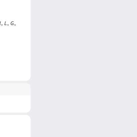
, L., G.,