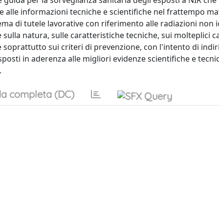
 guida per la sorveglianza sanitaria degli esposti a NIR che
 alle informazioni tecniche e scientifiche nel frattempo m
ma di tutele lavorative con riferimento alle radiazioni non i
lla natura, sulle caratteristiche tecniche, sui molteplici c
soprattutto sui criteri di prevenzione, con l'intento di indir
sposti in aderenza alle migliori evidenze scientifiche e tecni
.
a completa (DC)