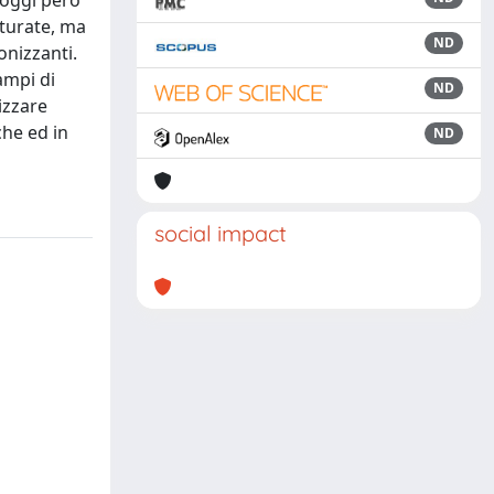
 oggi però
aturate, ma
ND
onizzanti.
ampi di
ND
izzare
che ed in
ND
social impact