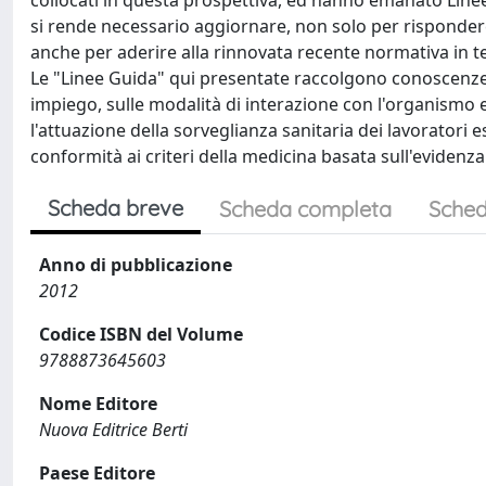
collocati in questa prospettiva, ed hanno emanato Linee
si rende necessario aggiornare, non solo per rispondere
anche per aderire alla rinnovata recente normativa in te
Le "Linee Guida" qui presentate raccolgono conoscenze su
impiego, sulle modalità di interazione con l'organismo e 
l'attuazione della sorveglianza sanitaria dei lavoratori e
conformità ai criteri della medicina basata sull'evidenza
Scheda breve
Scheda completa
Sched
Anno di pubblicazione
2012
Codice ISBN del Volume
9788873645603
Nome Editore
Nuova Editrice Berti
Paese Editore