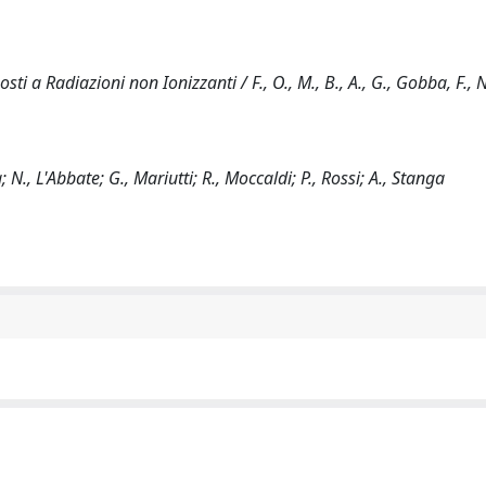
i a Radiazioni non Ionizzanti / F., O., M., B., A., G., Gobba, F., N.
N., L'Abbate; G., Mariutti; R., Moccaldi; P., Rossi; A., Stanga