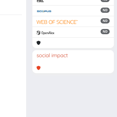
ND
ND
ND
social impact