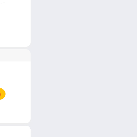
. -
a