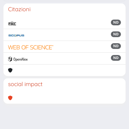
Citazioni
ND
ND
ND
ND
social impact