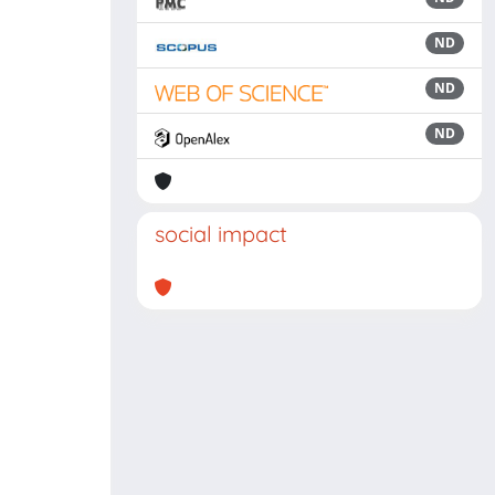
ND
ND
ND
social impact