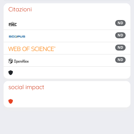
Citazioni
ND
ND
ND
ND
social impact