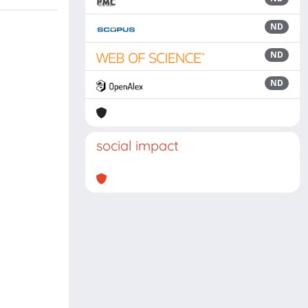
ND
ND
ND
social impact