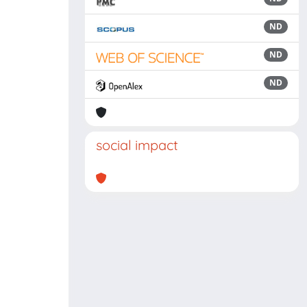
ND
ND
ND
social impact