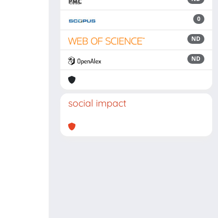
0
ND
ND
social impact