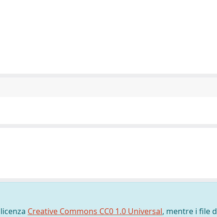
 licenza
Creative Commons CC0 1.0 Universal
, mentre i file d