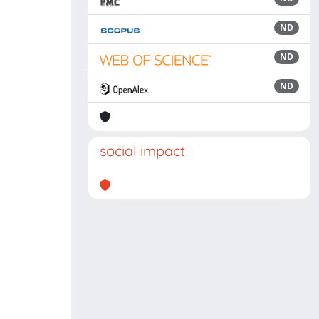
ND
ND
ND
social impact