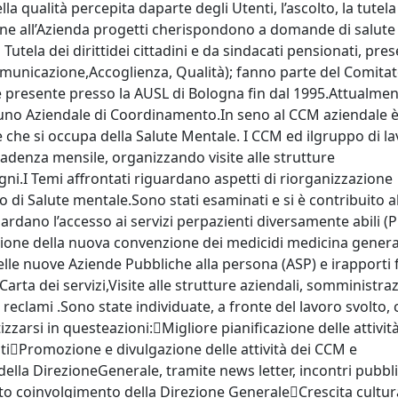
a qualità percepita daparte degli Utenti, l’ascolto, la tutela
pone all’Azienda progetti cherispondono a domande di salute
 Tutela dei dirittidei cittadini e da sindacati pensionati, pres
omunicazione,Accoglienza, Qualità); fanno parte del Comitat
è presente presso la AUSL di Bologna fin dal 1995.Attualment
 uno Aziendale di Coordinamento.In seno al CCM aziendale è
che si occupa della Salute Mentale. I CCM ed ilgruppo di l
denza mensile, organizzando visite alle strutture
ni.I Temi affrontati riguardano aspetti di riorganizzazione
 di Salute mentale.Sono stati esaminati e si è contribuito a
guardano l’accesso ai servizi perpazienti diversamente abili (
azione della nuova convenzione dei medicidi medicina genera
 delle nuove Aziende Pubbliche alla persona (ASP) e irapporti 
arta dei servizi,Visite alle strutture aziendali, somministra
eclami .Sono state individuate, a fronte del lavoro svolto, cr
zzarsi in questeazioni:Migliore pianificazione delle attivi
itiPromozione e divulgazione delle attività dei CCM e
i della DirezioneGenerale, tramite news letter, incontri pubbli
tto coinvolgimento della Direzione GeneraleCrescita cultu