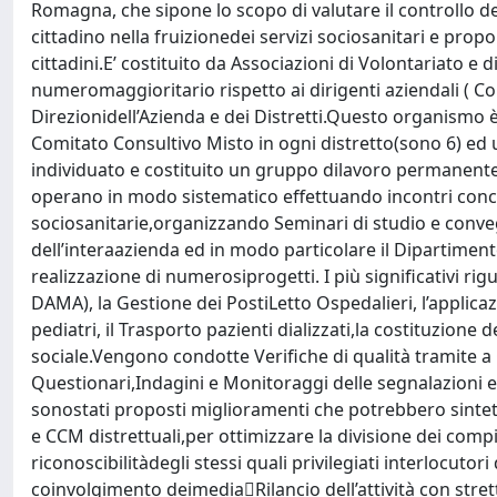
Romagna, che sipone lo scopo di valutare il controllo dell
cittadino nella fruizionedei servizi sociosanitari e pro
cittadini.E’ costituito da Associazioni di Volontariato e di
numeromaggioritario rispetto ai dirigenti aziendali ( C
Direzionidell’Azienda e dei Distretti.Questo organismo 
Comitato Consultivo Misto in ogni distretto(sono 6) ed
individuato e costituito un gruppo dilavoro permanente 
operano in modo sistematico effettuando incontri conca
sociosanitarie,organizzando Seminari di studio e conveg
dell’interaazienda ed in modo particolare il Dipartimento
realizzazione di numerosiprogetti. I più significativi ri
DAMA), la Gestione dei PostiLetto Ospedalieri, l’applic
pediatri, il Trasporto pazienti dializzati,la costituzione
sociale.Vengono condotte Verifiche di qualità tramite a C
Questionari,Indagini e Monitoraggi delle segnalazioni e r
sonostati proposti miglioramenti che potrebbero sinteti
e CCM distrettuali,per ottimizzare la divisione dei comp
riconoscibilitàdegli stessi quali privilegiati interlocutor
coinvolgimento deimediaRilancio dell’attività con stre