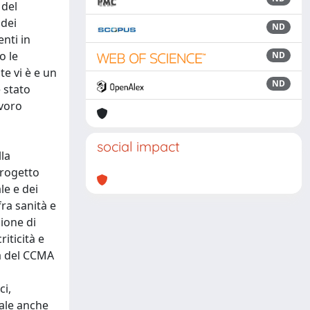
 del
 dei
ND
enti in
o le
ND
e vi è e un
ND
 stato
avoro
social impact
lla
Progetto
le e dei
fra sanità e
zione di
iticità e
tà del CCMA
ci,
rale anche