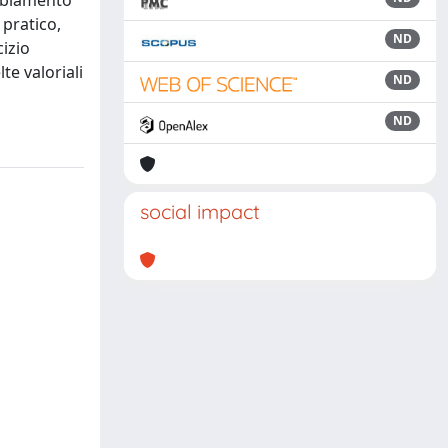
ambiamento
 pratico,
ND
cizio
te valoriali
ND
ND
social impact