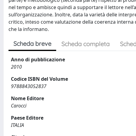
parte) e metodologico (seconda parte) rispetto al prob
nel tempo e ambisce quindi a supportare il lettore nell’
sull’organizzazione. Inoltre, data la varietà delle interp
critico, inteso come valutazione della coerenza interna 
che la informano.
Scheda breve
Scheda completa
Sched
Anno di pubblicazione
2010
Codice ISBN del Volume
9788843052837
Nome Editore
Carocci
Paese Editore
ITALIA