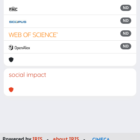
ND
ND
ND
ND
social impact
Powered by
IRIS
-
about IRIS
-