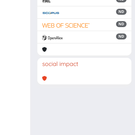
ND
ND
ND
social impact