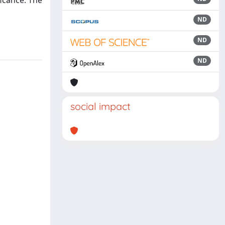
ficance. The
ND
ND
ND
social impact