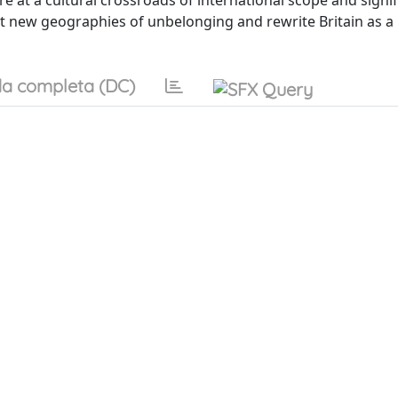
ure at a cultural crossroads of international scope and signi
 new geographies of unbelonging and rewrite Britain as a
a completa (DC)