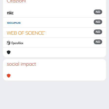
Citazioni
ND
ND
ND
ND
social impact