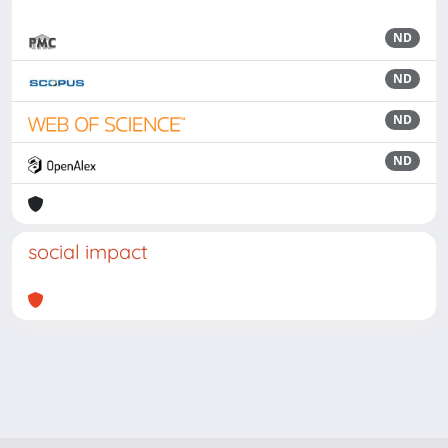
ND
ND
ND
ND
social impact