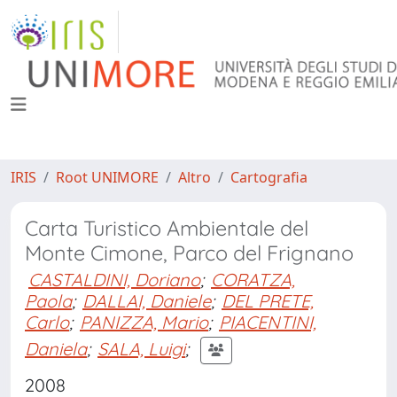
IRIS
Root UNIMORE
Altro
Cartografia
Carta Turistico Ambientale del
Monte Cimone, Parco del Frignano
CASTALDINI, Doriano
;
CORATZA,
Paola
;
DALLAI, Daniele
;
DEL PRETE,
Carlo
;
PANIZZA, Mario
;
PIACENTINI,
Daniela
;
SALA, Luigi
;
2008