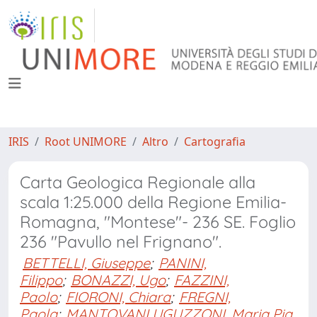
IRIS
Root UNIMORE
Altro
Cartografia
Carta Geologica Regionale alla
scala 1:25.000 della Regione Emilia-
Romagna, "Montese"- 236 SE. Foglio
236 "Pavullo nel Frignano".
BETTELLI, Giuseppe
;
PANINI,
Filippo
;
BONAZZI, Ugo
;
FAZZINI,
Paolo
;
FIORONI, Chiara
;
FREGNI,
Paola
;
MANTOVANI UGUZZONI, Maria Pia