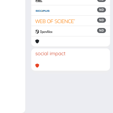
ND
ND
ND
social impact