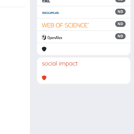
ND
ND
ND
social impact